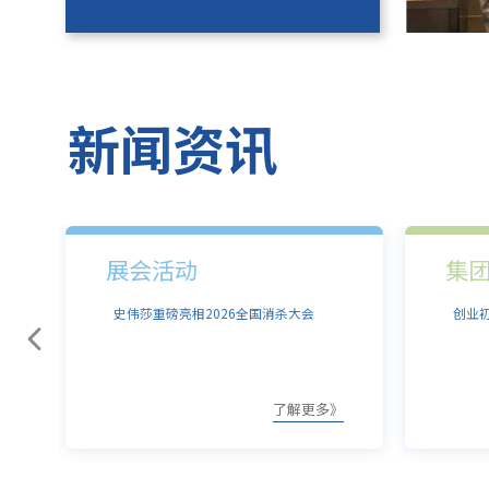
新闻资讯
集团风采
集
创业初心不改，二十八年耕耘不止
史伟
传奇
》
了解更多》