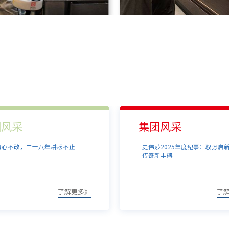
团风采
展会活动
莎2025年度纪事：驭势启新，共铸行业
倾力护航进博会，史伟莎筑牢卫
新丰碑
坚实防线
了解更多》
了