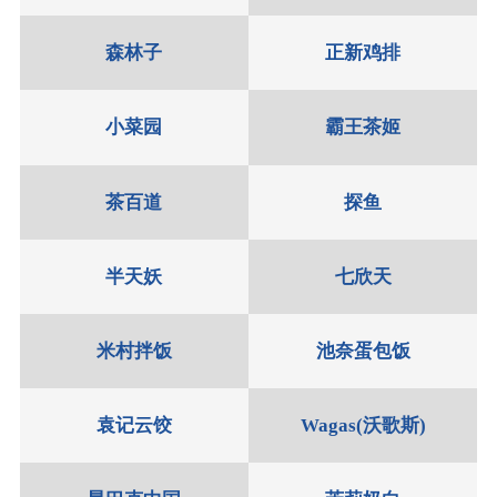
森林子
正新鸡排
小菜园
霸王茶姬
茶百道
探鱼
半天妖
七欣天
米村拌饭
池奈蛋包饭
袁记云饺
Wagas(沃歌斯)